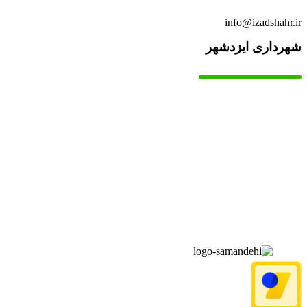
info@izadshahr.ir
شهرداری ایزدشهر
▫️
خانه
▫️
تماس با ما
▫️
درباره‌ی ما
▫️
درخواست‌ها
▫️
پیوند‌ها