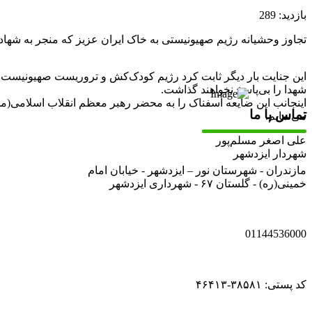
بازدید: 289
تجاوز وحشیانه رژیم صهیونیستی به خاک ایران عزیز که منجر به شهادت
این جنایت بار دیگر ثابت کرد رژیم کودک‌کش و تروریست صهیونیست جز 
شهدا را بی‌پاسخ نخواهند گذاشت.
اینجانب این ضایعه اسفناک را به محضر رهبر معظم انقلاب اسلامی(مدظ
تماس با ما
می‌نمایم.
علی اصغر مسلم‌پور
شهردار ایزدشهر
مازندران - شهرستان نور – ایزدشهر - خیابان امام
خمینی(ره) - گلستان ۶۷ - شهرداری ایزدشهر
01144536000
کد پستی: ۳۸۵۸۱-۴۶۴۱۳