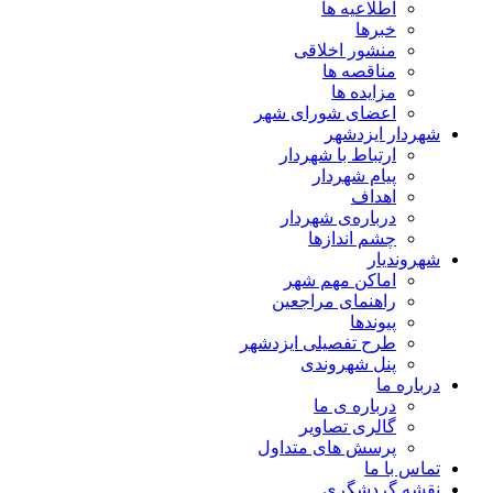
اطلاعیه ها
خبرها
منشور اخلاقی
مناقصه ها
مزایده ها
اعضای شورای شهر
شهردار ایزدشهر
ارتباط با شهردار
پیام شهردار
اهداف
درباره‌ی شهردار
چشم اندازها
شهروندیار
اماکن مهم شهر
راهنمای مراجعین
پیوند‌ها
طرح تفصیلی ایزدشهر
پنل شهروندی
درباره ما
درباره ی ما
گالری تصاویر
پرسش های متداول
تماس با ما
نقشه گردشگری