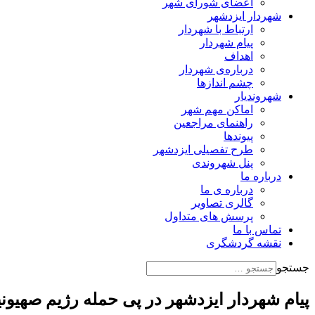
اعضای شورای شهر
شهردار ایزدشهر
ارتباط با شهردار
پیام شهردار
اهداف
درباره‌ی شهردار
چشم اندازها
شهروندیار
اماکن مهم شهر
راهنمای مراجعین
پیوند‌ها
طرح تفصیلی ایزدشهر
پنل شهروندی
درباره ما
درباره ی ما
گالری تصاویر
پرسش های متداول
تماس با ما
نقشه گردشگری
جستجو
پیام شهردار ایزدشهر در پی حمله رژیم صهیونی