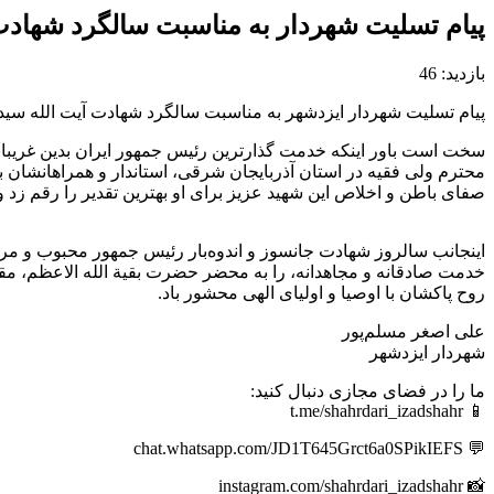
پیام تسلیت شهردار به مناسبت سالگرد شهادت 
بازدید: 46
پیام تسلیت شهردار ایزدشهر به مناسبت سالگرد شهادت آیت‌ الله سید
سخت است باور اینکه خدمت گذارترین رئیس جمهور ایران بدین غریبا
محترم ولی فقیه در استان آذربایجان شرقی، استاندار و همراهانشان 
صفای باطن و اخلاص این شهید عزیز برای او بهترین تقدیر را رقم زد 
اینجانب سالروز شهادت جانسوز و اندوه‌بار رئیس جمهور محبوب و مرد
خدمت صادقانه و مجاهدانه، را به محضر حضرت بقیة الله الاعظم، م
روح پاکشان با اوصيا و اوليای الهی محشور باد.
علی اصغر مسلم‌پور
شهردار ایزدشهر
ما را در فضای مجازی دنبال کنید:
📱 t.me/shahrdari_izadshahr
💬 chat.whatsapp.com/JD1T645Grct6a0SPikIEFS
📸 instagram.com/shahrdari_izadshahr