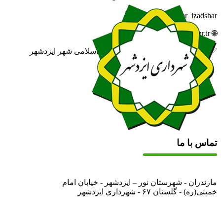
🆔 eitaa.com/khabar_izadshar
🌐 izadshahr.ir
✅ روابط عمومی شهرداری و شورای اسلامی شهر ایزدشهر
تماس با ما
مازندران - شهرستان نور – ایزدشهر - خیابان امام
خمینی(ره) - گلستان ۶۷ - شهرداری ایزدشهر