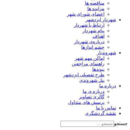
مناقصه ها
مزایده ها
اعضای شورای شهر
شهردار ایزدشهر
ارتباط با شهردار
پیام شهردار
اهداف
درباره‌ی شهردار
چشم اندازها
شهروندیار
اماکن مهم شهر
راهنمای مراجعین
پیوند‌ها
طرح تفصیلی ایزدشهر
پنل شهروندی
درباره ما
درباره ی ما
گالری تصاویر
پرسش های متداول
تماس با ما
نقشه گردشگری
جستجو