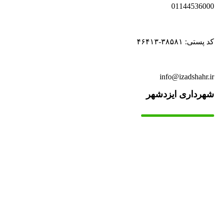
01144536000
کد پستی: ۳۸۵۸۱-۴۶۴۱۳
info@izadshahr.ir
شهرداری ایزدشهر
▫️
خانه
▫️
تماس با ما
▫️
درباره‌ی ما
▫️
درخواست‌ها
▫️
پیوند‌ها