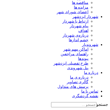
مناقصه ها
مزایده ها
اعضای شورای شهر
شهردار ایزدشهر
ارتباط با شهردار
پیام شهردار
اهداف
درباره‌ی شهردار
چشم اندازها
شهروندیار
اماکن مهم شهر
راهنمای مراجعین
پیوند‌ها
طرح تفصیلی ایزدشهر
پنل شهروندی
درباره ما
درباره ی ما
گالری تصاویر
پرسش های متداول
تماس با ما
نقشه گردشگری
جستجو