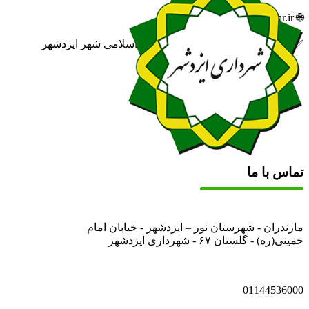
🌐 izadshahr.ir
✅ روابط عمومی شهرداری و شورای اسلامی شهر ایزدشهر
تماس با ما
مازندران - شهرستان نور – ایزدشهر - خیابان امام
خمینی(ره) - گلستان ۶۷ - شهرداری ایزدشهر
01144536000