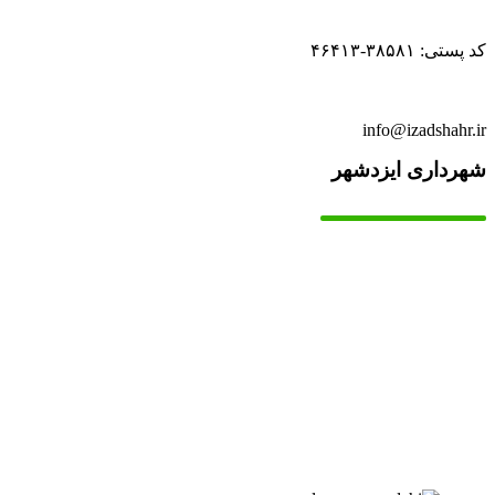
کد پستی: ۳۸۵۸۱-۴۶۴۱۳
info@izadshahr.ir
شهرداری ایزدشهر
▫️
خانه
▫️
تماس با ما
▫️
درباره‌ی ما
▫️
درخواست‌ها
▫️
پیوند‌ها