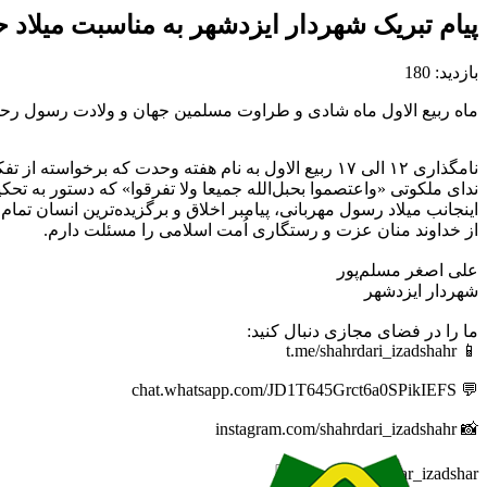
پیام تبریک شهردار ایزدشهر به مناسبت میل
بازدید: 180
ماه ربیع الاول ماه شادی و طراوت مسلمین جهان و ولادت رسول رح
نامگذاری ۱۲ الی ۱۷ ربیع الاول به نام هفته وحدت که برخواسته از تفکر وحدت آفرین حضرت امام خمینی(ره) می‌باشد، تجلی اتحاد اُمت اسلام در برابر کفر و استکبار جهانی است.
ندای ملکوتی «واعتصموا بحبل‌الله جمیعا ولا تفرقوا» که دستور به ت
اینجانب میلاد رسول مهربانی، پیامبر اخلاق و برگزیده‌ترین انسان 
از خداوند منان عزت و رستگاری اُمت اسلامی را مسئلت دارم.
علی اصغر مسلم‌پور
شهردار ایزدشهر
ما را در فضای مجازی دنبال کنید:
📱 t.me/shahrdari_izadshahr
💬 chat.whatsapp.com/JD1T645Grct6a0SPikIEFS
📸 instagram.com/shahrdari_izadshahr
🆔 eitaa.com/khabar_izadshar