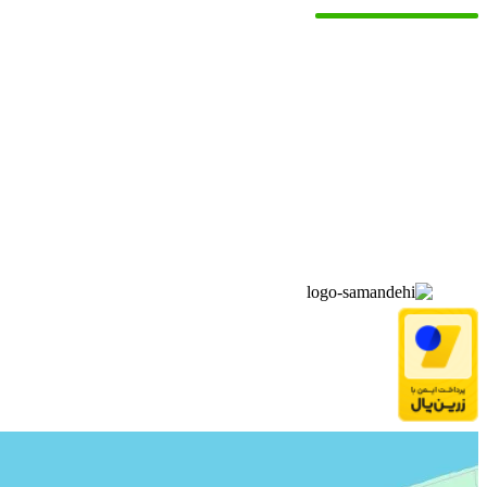
▫️
خانه
▫️
تماس با ما
▫️
درباره‌ی ما
▫️
درخواست‌ها
▫️
پیوند‌ها