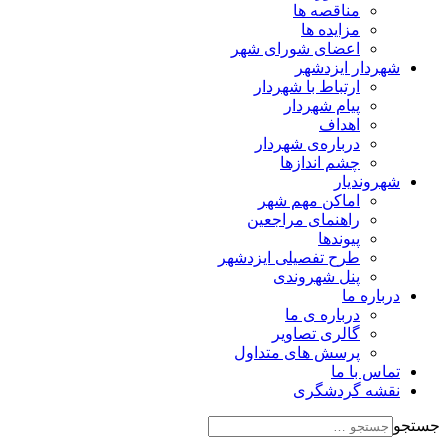
مناقصه ها
مزایده ها
اعضای شورای شهر
شهردار ایزدشهر
ارتباط با شهردار
پیام شهردار
اهداف
درباره‌ی شهردار
چشم اندازها
شهروندیار
اماکن مهم شهر
راهنمای مراجعین
پیوند‌ها
طرح تفصیلی ایزدشهر
پنل شهروندی
درباره ما
درباره ی ما
گالری تصاویر
پرسش های متداول
تماس با ما
نقشه گردشگری
جستجو