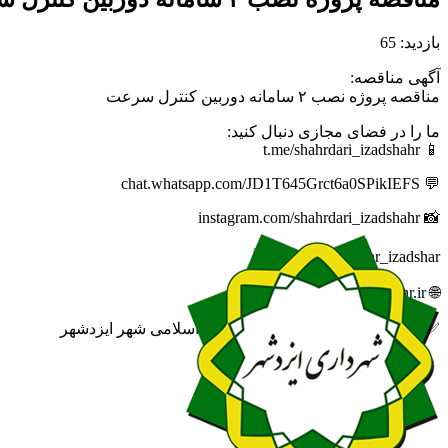
بازدید: 65
آگهی مناقصه:
مناقصه پروژه نصب ۲ سامانه دوربین کنترل سرعت
ما را در فضای مجازی دنبال کنید:
📱 t.me/shahrdari_izadshahr
💬 chat.whatsapp.com/JD1T645Grct6a0SPikIEFS
📸 instagram.com/shahrdari_izadshahr
🆔 eitaa.com/khabar_izadshar
🌐 izadshahr.ir
✅ روابط عمومی شهرداری و شورای اسلامی شهر ایزدشهر