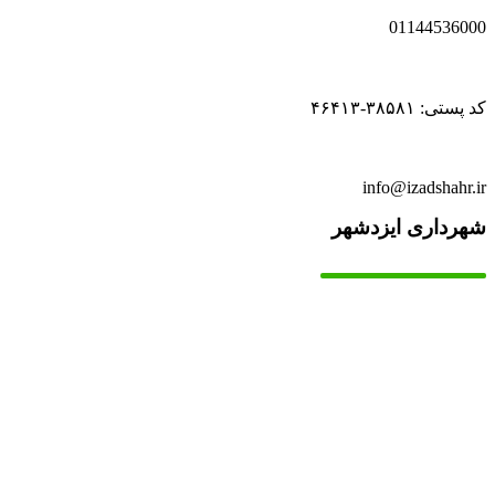
01144536000
کد پستی: ۳۸۵۸۱-۴۶۴۱۳
info@izadshahr.ir
شهرداری ایزدشهر
▫️
خانه
▫️
تماس با ما
▫️
درباره‌ی ما
▫️
درخواست‌ها
▫️
پیوند‌ها