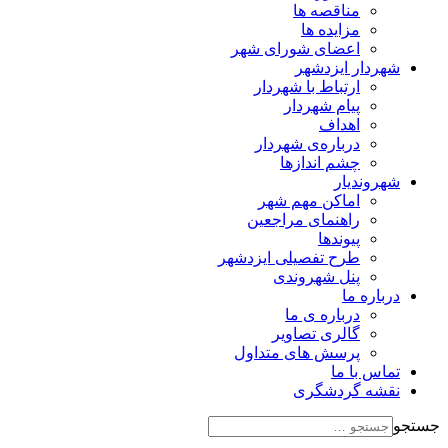
مناقصه ها
مزایده ها
اعضای شورای شهر
شهردار ایزدشهر
ارتباط با شهردار
پیام شهردار
اهداف
درباره‌ی شهردار
چشم اندازها
شهروندیار
اماکن مهم شهر
راهنمای مراجعین
پیوند‌ها
طرح تفصیلی ایزدشهر
پنل شهروندی
درباره ما
درباره ی ما
گالری تصاویر
پرسش های متداول
تماس با ما
نقشه گردشگری
جستجو