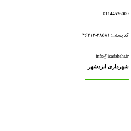
01144536000
کد پستی: ۳۸۵۸۱-۴۶۴۱۳
info@izadshahr.ir
شهرداری ایزدشهر
▫️
خانه
▫️
تماس با ما
▫️
درباره‌ی ما
▫️
درخواست‌ها