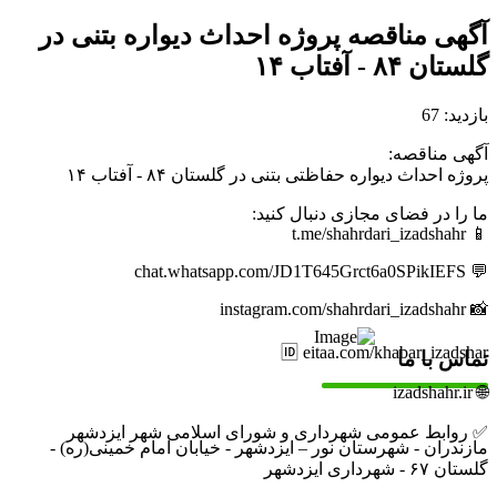
آگهی مناقصه پروژه احداث دیواره بتنی در
گلستان ۸۴ - آفتاب ۱۴
بازدید: 67
آگهی مناقصه:
پروژه احداث دیواره حفاظتی بتنی در گلستان ۸۴ - آفتاب ۱۴
ما را در فضای مجازی دنبال کنید:
📱 t.me/shahrdari_izadshahr
💬 chat.whatsapp.com/JD1T645Grct6a0SPikIEFS
📸 instagram.com/shahrdari_izadshahr
🆔 eitaa.com/khabar_izadshar
تماس با ما
🌐 izadshahr.ir
✅ روابط عمومی شهرداری و شورای اسلامی شهر ایزدشهر
مازندران - شهرستان نور – ایزدشهر - خیابان امام خمینی(ره) -
گلستان ۶۷ - شهرداری ایزدشهر