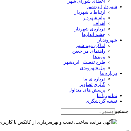
اعضای شورای شهر
شهردار ایزدشهر
ارتباط با شهردار
پیام شهردار
اهداف
درباره‌ی شهردار
چشم اندازها
شهروندیار
اماکن مهم شهر
راهنمای مراجعین
پیوند‌ها
طرح تفصیلی ایزدشهر
پنل شهروندی
درباره ما
درباره ی ما
گالری تصاویر
پرسش های متداول
تماس با ما
نقشه گردشگری
جستجو