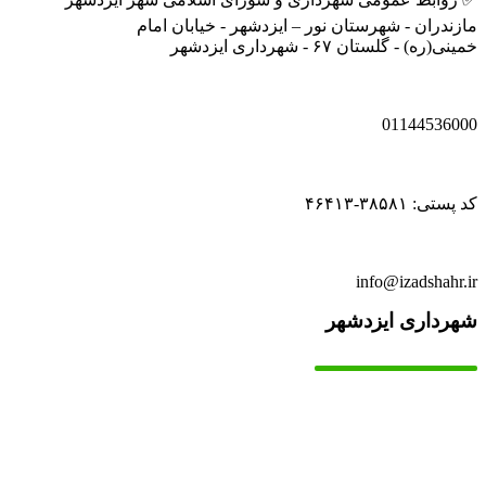
مازندران - شهرستان نور – ایزدشهر - خیابان امام
خمینی(ره) - گلستان ۶۷ - شهرداری ایزدشهر
01144536000
کد پستی: ۳۸۵۸۱-۴۶۴۱۳
info@izadshahr.ir
شهرداری ایزدشهر
▫️
خانه
▫️
تماس با ما