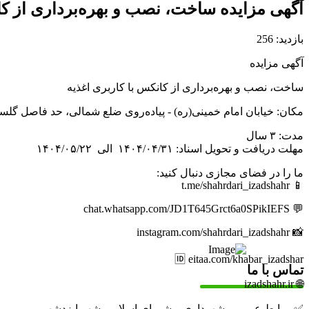
آگهی مزایده ساخت، نصب و بهره‌برداری از کان
بازدید: 256
آگهی مزایده
ساخت، نصب و بهره‌برداری از کانکس‌ با کاربری اغذیه
مکان‌: خیابان امام خمینی(ره) - پیاده‌روی ضلع شمالی، حد فاصل گلسار ۶۵ تا گلسار
مدت: ۳ سال
مهلت دریافت و تحویل اسناد: ۱۴۰۴/۰۴/۳۱ الی ۱۴۰۴/۰۵/۲۲
ما را در فضای مجازی دنبال کنید:
📱 t.me/shahrdari_izadshahr
💬 chat.whatsapp.com/JD1T645Grct6a0SPikIEFS
📸 instagram.com/shahrdari_izadshahr
🆔 eitaa.com/khabar_izadshar
تماس با ما
🌐 izadshahr.ir
✅ روابط عمومی شهرداری و شورای اسلامی شهر ایزدشهر