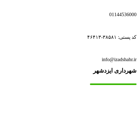
01144536000
کد پستی: ۳۸۵۸۱-۴۶۴۱۳
info@izadshahr.ir
شهرداری ایزدشهر
▫️
خانه
▫️
تماس با ما
▫️
درباره‌ی ما
▫️
درخواست‌ها