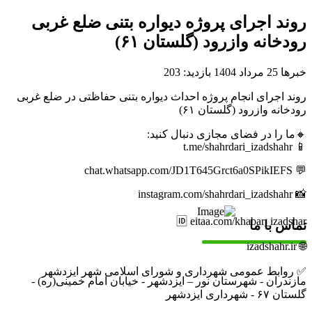
روند اجرای پروژه دیواره بتنی ضلع غربی
رودخانه وازرود (گلستان ۶۱)
خبرها
25 مرداد 1404
بازدید: 203
روند اجرای انجام پروژه احداث دیواره بتنی حفاظتی در ضلع غربی
رودخانه وازرود (گلستان ۶۱)
🔸ما را در فضای مجازی دنبال کنید:
📱 t.me/shahrdari_izadshahr
💬 chat.whatsapp.com/JD1T645Grct6a0SPikIEFS
📸 instagram.com/shahrdari_izadshahr
🆔 eitaa.com/khabar_izadshar
تماس با ما
🌐 izadshahr.ir
✅ روابط عمومی شهرداری و شورای اسلامی شهر ایزدشهر
مازندران - شهرستان نور – ایزدشهر - خیابان امام خمینی(ره) -
گلستان ۶۷ - شهرداری ایزدشهر