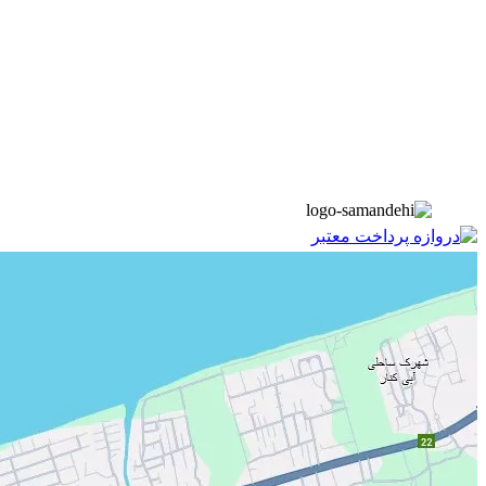
▫️
تماس با ما
▫️
درباره‌ی ما
▫️
درخواست‌ها
▫️
پیوند‌ها