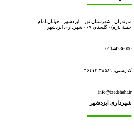
مازندران - شهرستان نور – ایزدشهر - خیابان امام
خمینی(ره) - گلستان ۶۷ - شهرداری ایزدشهر
01144536000
کد پستی: ۳۸۵۸۱-۴۶۴۱۳
info@izadshahr.ir
شهرداری ایزدشهر
▫️
خانه