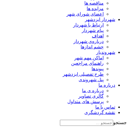
مناقصه ها
مزایده ها
اعضای شورای شهر
شهردار ایزدشهر
ارتباط با شهردار
پیام شهردار
اهداف
درباره‌ی شهردار
چشم اندازها
شهروندیار
اماکن مهم شهر
راهنمای مراجعین
پیوند‌ها
طرح تفصیلی ایزدشهر
پنل شهروندی
درباره ما
درباره ی ما
گالری تصاویر
پرسش های متداول
تماس با ما
نقشه گردشگری
جستجو