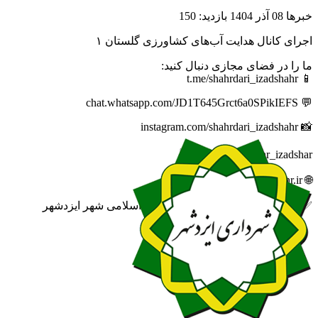
خبرها
08 آذر 1404
بازدید: 150
اجرای کانال هدایت آب‌های کشاورزی گلستان ۱
ما را در فضای مجازی دنبال کنید:
📱 t.me/shahrdari_izadshahr
💬 chat.whatsapp.com/JD1T645Grct6a0SPikIEFS
📸 instagram.com/shahrdari_izadshahr
🆔 eitaa.com/khabar_izadshar
🌐 izadshahr.ir
✅ روابط عمومی شهرداری و شورای اسلامی شهر ایزدشهر