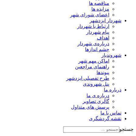
مناقصه ها
مزایده ها
اعضای شورای شهر
شهردار ایزدشهر
ارتباط با شهردار
پیام شهردار
اهداف
درباره‌ی شهردار
چشم اندازها
شهروندیار
اماکن مهم شهر
راهنمای مراجعین
پیوند‌ها
طرح تفصیلی ایزدشهر
پنل شهروندی
درباره ما
درباره ی ما
گالری تصاویر
پرسش های متداول
تماس با ما
نقشه گردشگری
جستجو