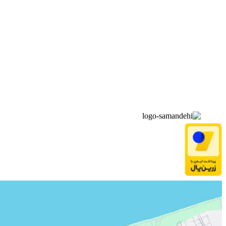
▫️
خانه
▫️
تماس با ما
▫️
درباره‌ی ما
▫️
درخواست‌ها
▫️
پیوند‌ها