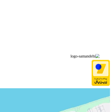
▫️
خانه
▫️
تماس با ما
▫️
درباره‌ی ما
▫️
درخواست‌ها
▫️
پیوند‌ها