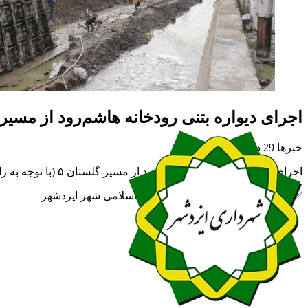
اجرای دیواره بتنی رودخانه هاشم‌رود از مسیر 
خبرها
29 دی 1403
بازدید: 312
اجرای دیواره بتنی رودخانه هاشم‌رود از مسیر گلستان ۵ (با توجه به رانش‌های گسترده) به جهت جلوگیری از خسارت احتمالی ناشی از سیل و طغيان این رودخانه با الویت‌بندی مراحل
✅ روابط عمومی شهرداری و شورای اسلامی شهر ایزدشهر