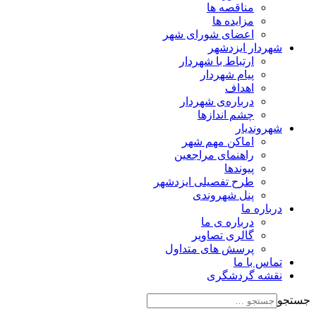
مناقصه ها
مزایده ها
اعضای شورای شهر
شهردار ایزدشهر
ارتباط با شهردار
پیام شهردار
اهداف
درباره‌ی شهردار
چشم اندازها
شهروندیار
اماکن مهم شهر
راهنمای مراجعین
پیوند‌ها
طرح تفصیلی ایزدشهر
پنل شهروندی
درباره ما
درباره ی ما
گالری تصاویر
پرسش های متداول
تماس با ما
نقشه گردشگری
جستجو