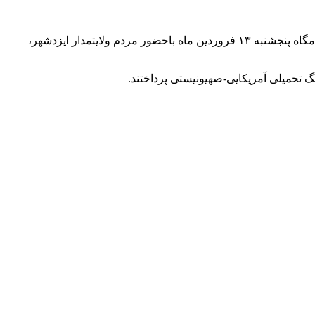
اجتماع مردمی فاتحان خیبر شهر ایزدشهر و بیعت با رهبری، حمایت از نیروهای مسلح و محکومیت جنایت آمریکا و اسرائیل، ساعتی پیش شامگاه پنجشنبه ۱۳ فروردین ماه باحضور مردم ولایتمدار ایزدشهر،
گ تحمیلی آمریکایی-صهیونیستی پرداختند.