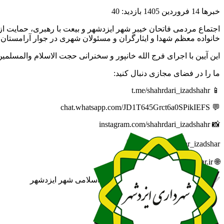
خبرها
14 فروردين 1405
بازدید: 40
خانواده معظم شهدا و ایثارگران و مسئولان شهری در جوار آرامستان 
این آیین با اجرای فرج الله خانپور و سخنرانی حجت الاسلام والمسل
ما را در فضای مجازی دنبال کنید:
📱 t.me/shahrdari_izadshahr
💬 chat.whatsapp.com/JD1T645Grct6a0SPikIEFS
📸 instagram.com/shahrdari_izadshahr
🆔 eitaa.com/khabar_izadshar
🌐 izadshahr.ir
✅ روابط عمومی شهرداری و شورای اسلامی شهر ایزدشهر