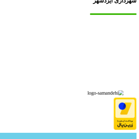
شهرداری ایزدشهر
▫️
خانه
▫️
تماس با ما
▫️
درباره‌ی ما
▫️
درخواست‌ها
▫️
پیوند‌ها