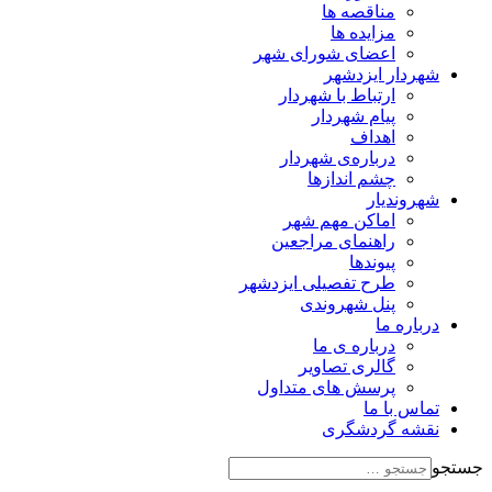
مناقصه ها
مزایده ها
اعضای شورای شهر
شهردار ایزدشهر
ارتباط با شهردار
پیام شهردار
اهداف
درباره‌ی شهردار
چشم اندازها
شهروندیار
اماکن مهم شهر
راهنمای مراجعین
پیوند‌ها
طرح تفصیلی ایزدشهر
پنل شهروندی
درباره ما
درباره ی ما
گالری تصاویر
پرسش های متداول
تماس با ما
نقشه گردشگری
جستجو