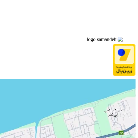
▫️
درخواست‌ها
▫️
پیوند‌ها