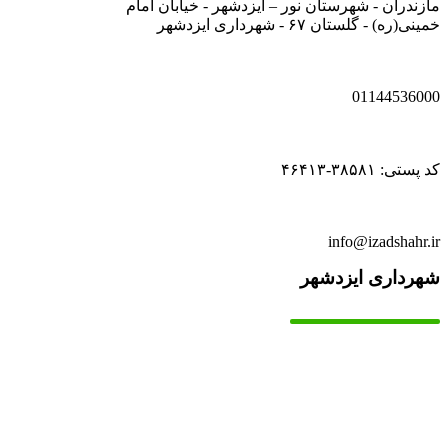
مازندران - شهرستان نور – ایزدشهر - خیابان امام
خمینی(ره) - گلستان ۶۷ - شهرداری ایزدشهر
01144536000
کد پستی: ۳۸۵۸۱-۴۶۴۱۳
info@izadshahr.ir
شهرداری ایزدشهر
▫️
خانه
▫️
تماس با ما
▫️
درباره‌ی ما