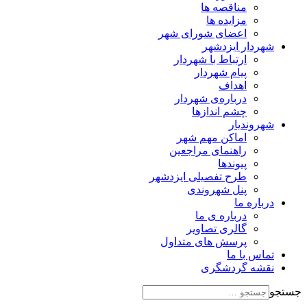
مناقصه ها
مزایده ها
اعضای شورای شهر
شهردار ایزدشهر
ارتباط با شهردار
پیام شهردار
اهداف
درباره‌ی شهردار
چشم اندازها
شهروندیار
اماکن مهم شهر
راهنمای مراجعین
پیوند‌ها
طرح تفصیلی ایزدشهر
پنل شهروندی
درباره ما
درباره ی ما
گالری تصاویر
پرسش های متداول
تماس با ما
نقشه گردشگری
جستجو