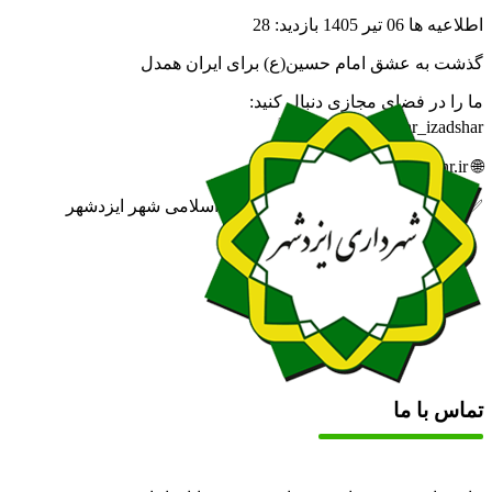
اطلاعیه ها
06 تیر 1405
بازدید: 28
گذشت به عشق امام حسین(ع) برای ایران همدل
ما را در فضای مجازی دنبال کنید:
🆔 eitaa.com/khabar_izadshar
🌐 izadshahr.ir
✅ روابط عمومی شهرداری و شورای اسلامی شهر ایزدشهر
تماس با ما