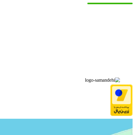
▫️
خانه
▫️
تماس با ما
▫️
درباره‌ی ما
▫️
درخواست‌ها
▫️
پیوند‌ها