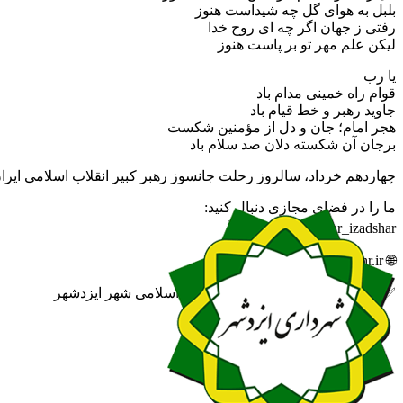
بلبل به هوای گل چه شیداست هنوز
رفتی ز جهان اگر چه ای روح خدا
لیکن علم مهر تو بر پاست هنوز
یا رب
قوام راه خمینی مدام باد
جاوید رهبر و خط قیام باد
هجر امام؛ جان و دل از مؤمنین شکست
برجان آن شکسته دلان صد سلام باد
چهاردهم خرداد، سالروز رحلت جانسوز رهبر کبیر انقلاب اسلامی ایرا
ما را در فضای مجازی دنبال کنید:
🆔 eitaa.com/khabar_izadshar
🌐 izadshahr.ir
✅ روابط عمومی شهرداری و شورای اسلامی شهر ایزدشهر