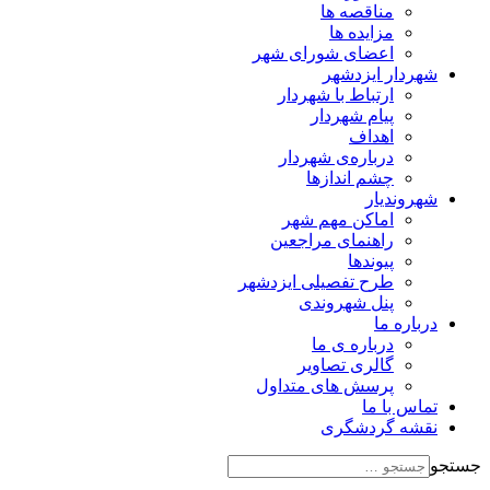
مناقصه ها
مزایده ها
اعضای شورای شهر
شهردار ایزدشهر
ارتباط با شهردار
پیام شهردار
اهداف
درباره‌ی شهردار
چشم اندازها
شهروندیار
اماکن مهم شهر
راهنمای مراجعین
پیوند‌ها
طرح تفصیلی ایزدشهر
پنل شهروندی
درباره ما
درباره ی ما
گالری تصاویر
پرسش های متداول
تماس با ما
نقشه گردشگری
جستجو