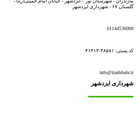
مازندران - شهرستان نور – ایزدشهر - خیابان امام خمینی(ره) -
گلستان ۶۷ - شهرداری ایزدشهر
01144536000
کد پستی: ۳۸۵۸۱-۴۶۴۱۳
info@izadshahr.ir
شهرداری ایزدشهر
▫️
خانه
▫️
تماس با ما
▫️
درباره‌ی ما