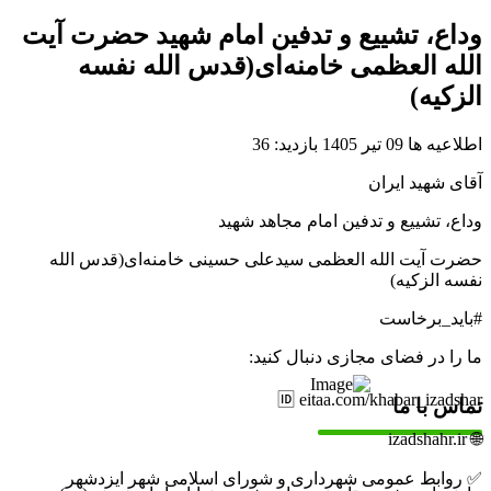
وداع، تشییع و تدفین امام شهید حضرت آیت
الله العظمی خامنه‌ای(قدس الله نفسه
الزکیه)
اطلاعیه ها
09 تیر 1405
بازدید: 36
آقای شهید ایران
وداع، تشییع و تدفین امام مجاهد شهید
حضرت آیت الله العظمی سیدعلی حسینی خامنه‌ای(قدس الله
نفسه الزکیه)
#باید_برخاست
ما را در فضای مجازی دنبال کنید:
🆔 eitaa.com/khabar_izadshar
تماس با ما
🌐 izadshahr.ir
✅ روابط عمومی شهرداری و شورای اسلامی شهر ایزدشهر