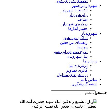
اعضای شورای شهر
شهردار ایزدشهر
ارتباط با شهردار
پیام شهردار
اهداف
درباره‌ی شهردار
چشم اندازها
شهروندیار
اماکن مهم شهر
راهنمای مراجعین
پیوند‌ها
طرح تفصیلی ایزدشهر
پنل شهروندی
درباره ما
درباره ی ما
گالری تصاویر
پرسش های متداول
تماس با ما
نقشه گردشگری
جستجو