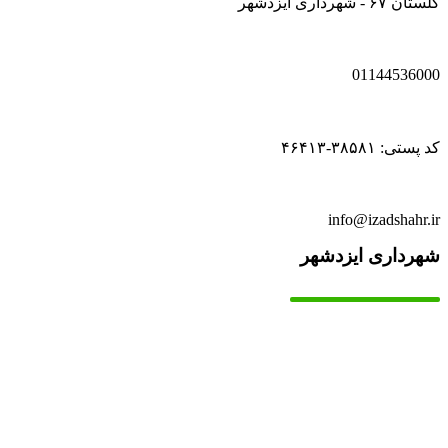
گلستان ۶۷ - شهرداری ایزدشهر
01144536000
کد پستی: ۳۸۵۸۱-۴۶۴۱۳
info@izadshahr.ir
شهرداری ایزدشهر
▫️
خانه
▫️
تماس با ما
▫️
درباره‌ی ما
▫️
درخواست‌ها