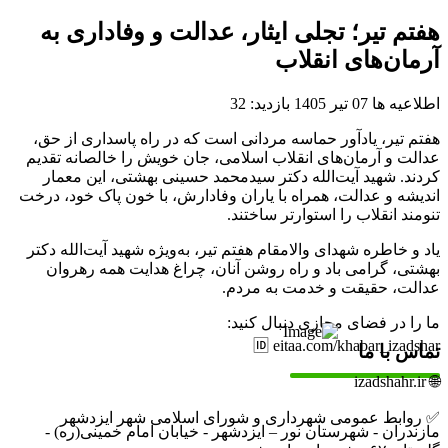
هفتم تیر؛ تجلی ایثار، عدالت و وفاداری به
آرمان‌های انقلاب
اطلاعیه ها
07 تیر 1405
بازدید: 32
هفتم تیر، یادآور حماسه مردانی است که در راه پاسداری از حق،
عدالت و آرمان‌های انقلاب اسلامی، جان خویش را خالصانه تقدیم
کردند. شهید آیت‌الله دکتر سیدمحمد حسینی بهشتی، این معمار
اندیشه و عدالت، همراه با یاران وفادارش، با خون پاک خود، درخت
تنومند انقلاب را استوارتر ساختند.
یاد و خاطره شهدای والامقام هفتم تیر، به‌ویژه شهید آیت‌الله دکتر
بهشتی، گرامی باد و راه روشن آنان، چراغ هدایت همه رهروان
عدالت، حقیقت و خدمت به مردم.
ما را در فضای مجازی دنبال کنید:
🆔 eitaa.com/khabar_izadshar
تماس با ما
🌐 izadshahr.ir
✅ روابط عمومی شهرداری و شورای اسلامی شهر ایزدشهر
مازندران - شهرستان نور – ایزدشهر - خیابان امام خمینی(ره) -