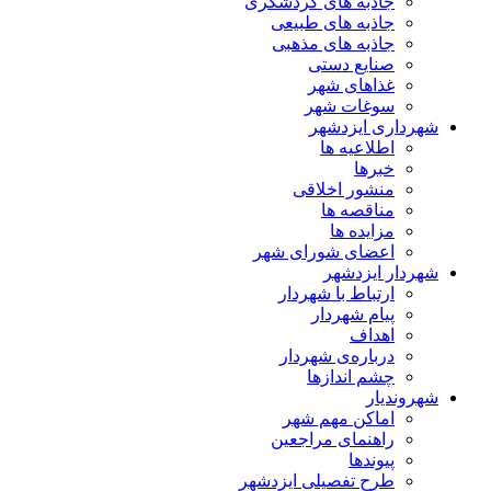
جاذبه های گردشگری
جاذبه های طبیعی
جاذبه های مذهبی
صنایع دستی
غذاهای شهر
سوغات شهر
شهرداری ایزدشهر
اطلاعیه ها
خبرها
منشور اخلاقی
مناقصه ها
مزایده ها
اعضای شورای شهر
شهردار ایزدشهر
ارتباط با شهردار
پیام شهردار
اهداف
درباره‌ی شهردار
چشم اندازها
شهروندیار
اماکن مهم شهر
راهنمای مراجعین
پیوند‌ها
طرح تفصیلی ایزدشهر