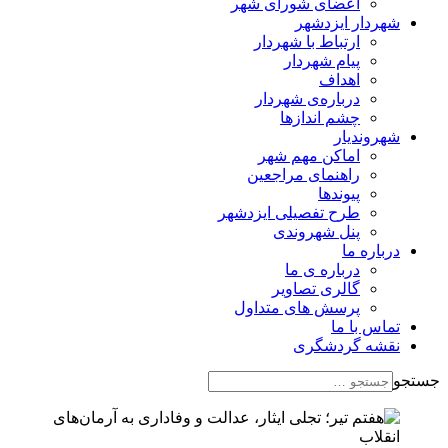
اعضای شورای شهر
شهردار ایزدشهر
ارتباط با شهردار
پیام شهردار
اهداف
درباره‌ی شهردار
چشم اندازها
شهروندیار
اماکن مهم شهر
راهنمای مراجعین
پیوند‌ها
طرح تفصیلی ایزدشهر
پنل شهروندی
درباره ما
درباره ی ما
گالری تصاویر
پرسش های متداول
تماس با ما
نقشه گردشگری
جستجو