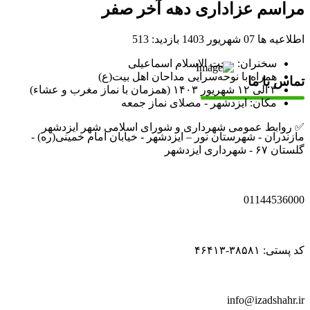
مراسم عزاداری دهه آخر صفر
اطلاعیه ها
07 شهریور 1403
بازدید: 513
سخنران: حجت الاسلام اسماعیلی
همراه با نوحه‌سرایی مداحان اهل بیت(ع)
تماس با ما
۳ الی ۱۲ شهریور ۱۴۰۳ (همزمان با نماز مغرب و عشاء)
مکان: ایزدشهر - مصلای نماز جمعه
✅ روابط عمومی شهرداری و شورای اسلامی شهر ایزدشهر
مازندران - شهرستان نور – ایزدشهر - خیابان امام خمینی(ره) -
گلستان ۶۷ - شهرداری ایزدشهر
01144536000
کد پستی: ۳۸۵۸۱-۴۶۴۱۳
info@izadshahr.ir