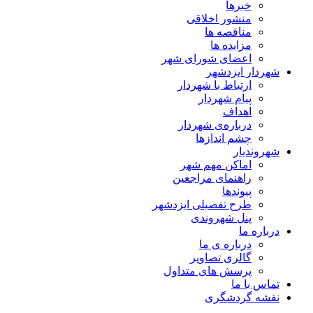
خبرها
منشور اخلاقی
مناقصه ها
مزایده ها
اعضای شورای شهر
شهردار ایزدشهر
ارتباط با شهردار
پیام شهردار
اهداف
درباره‌ی شهردار
چشم اندازها
شهروندیار
اماکن مهم شهر
راهنمای مراجعین
پیوند‌ها
طرح تفصیلی ایزدشهر
پنل شهروندی
درباره ما
درباره ی ما
گالری تصاویر
پرسش های متداول
تماس با ما
نقشه گردشگری