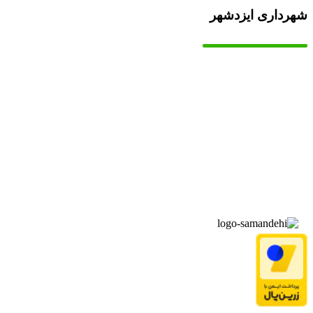
شهرداری ایزدشهر
▫️
خانه
▫️
تماس با ما
▫️
درباره‌ی ما
▫️
درخواست‌ها
▫️
پیوند‌ها