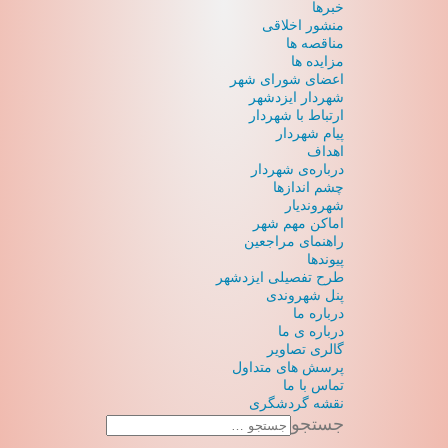
خبرها
منشور اخلاقی
مناقصه ها
مزایده ها
اعضای شورای شهر
شهردار ایزدشهر
ارتباط با شهردار
پیام شهردار
اهداف
درباره‌ی شهردار
چشم اندازها
شهروندیار
اماکن مهم شهر
راهنمای مراجعین
پیوند‌ها
طرح تفصیلی ایزدشهر
پنل شهروندی
درباره ما
درباره ی ما
گالری تصاویر
پرسش های متداول
تماس با ما
نقشه گردشگری
جستجو