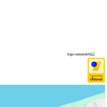
▫️
خانه
▫️
تماس با ما
▫️
درباره‌ی ما
▫️
درخواست‌ها
▫️
پیوند‌ها