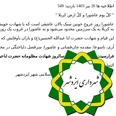
اطلاعیه ها
26 تیر 1403
بازدید: 549
” کلّ یوم عاشورا و کلّ ارض کربلا ”
عاشورا روز عروجِ خونین سبک بالان عاشقی است که با شهادت خویش ب
نه کربلا به یک سرزمین محدود می‌شود و نه عاشورا در غروب یک روز پا
این قیام و شهادت حضرت ابا عبدالله‌ الحسین(ع) و یاران باوفایش که ف
آری، تاسوعا، مقدمه جان‌فشانی و عاشورا، سرفصل دلباختگی در مح
فرارسیدن عاشورای حسینی، سالروز شهادت مظلومانه حضرت اباعبدالله
التماس دعا
✅ روابط عمومی شهرداری و شورای اسلامی شهر ایزدشهر