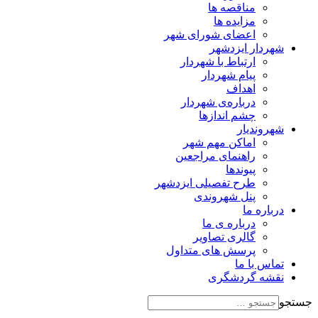
مناقصه ها
مزایده ها
اعضای شورای شهر
شهردار ایزدشهر
ارتباط با شهردار
پیام شهردار
اهداف
درباره‌ی شهردار
چشم اندازها
شهروندیار
اماکن مهم شهر
راهنمای مراجعین
پیوند‌ها
طرح تفصیلی ایزدشهر
پنل شهروندی
درباره ما
درباره ی ما
گالری تصاویر
پرسش های متداول
تماس با ما
نقشه گردشگری
جستجو