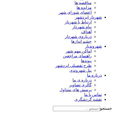
مناقصه ها
مزایده ها
اعضای شورای شهر
شهردار ایزدشهر
ارتباط با شهردار
پیام شهردار
اهداف
درباره‌ی شهردار
چشم اندازها
شهروندیار
اماکن مهم شهر
راهنمای مراجعین
پیوند‌ها
طرح تفصیلی ایزدشهر
پنل شهروندی
درباره ما
درباره ی ما
گالری تصاویر
پرسش های متداول
تماس با ما
نقشه گردشگری
جستجو