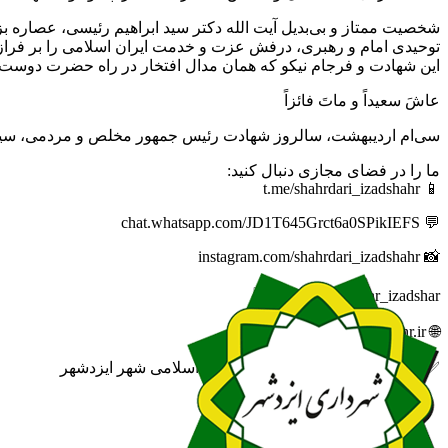
شخصیت ممتاز و بی‌بدیل آیت‌ الله دکتر سید ابراهیم رئیسی، عصاره 
توحیدی امام و رهبری، درفش عزت و خدمت ایران اسلامی را بر فرا
این شهادت و فرجام نیکو که همان مدال افتخار در راه حضرت دوست می
عاشَ سعیداً و ماتَ فائزاً
سی‌ام اردیبهشت، سالروز شهادت رئیس جمهور مخلص و مردمی، سید م
ما را در فضای مجازی دنبال کنید:
📱 t.me/shahrdari_izadshahr
💬 chat.whatsapp.com/JD1T645Grct6a0SPikIEFS
📸 instagram.com/shahrdari_izadshahr
🆔 eitaa.com/khabar_izadshar
🌐 izadshahr.ir
✅ روابط عمومی شهرداری و شورای اسلامی شهر ایزدشهر