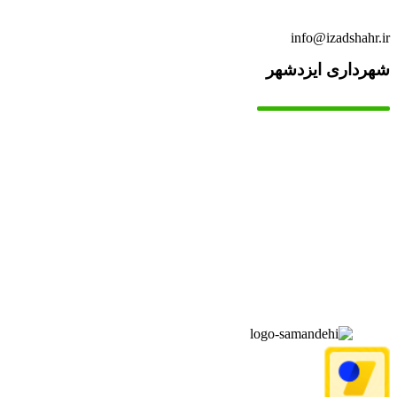
info@izadshahr.ir
شهرداری ایزدشهر
▫️
خانه
▫️
تماس با ما
▫️
درباره‌ی ما
▫️
درخواست‌ها
▫️
پیوند‌ها