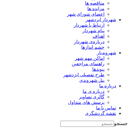
مناقصه ها
مزایده ها
اعضای شورای شهر
شهردار ایزدشهر
ارتباط با شهردار
پیام شهردار
اهداف
درباره‌ی شهردار
چشم اندازها
شهروندیار
اماکن مهم شهر
راهنمای مراجعین
پیوند‌ها
طرح تفصیلی ایزدشهر
پنل شهروندی
درباره ما
درباره ی ما
گالری تصاویر
پرسش های متداول
تماس با ما
نقشه گردشگری
جستجو