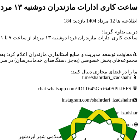
ساعت کاری ادارات مازندران دوشنبه ۱۳ مرداد از ساعت ۷ تا ۱۱
اطلاعیه ها
12 مرداد 1404
بازدید: 184
در پی تداوم گرما؛
ساعت کاری ادارات مازندران فردا دوشنبه ۱۳ مرداد از ساعت ۷ تا ۱۱ خواهد بود
🔺معاونت توسعه مدیریت و منابع استانداری مازندران اعلام کرد: ب
مجموعه‌های بخش خصوصی (به‌جز دستگاه‌های خدمات‌رسان) در سراسر استان مازندران روز دوشنبه ۱۳
ما را در فضای مجازی دنبال کنید:
📱 t.me/shahrdari_izadshahr
💬 chat.whatsapp.com/JD1T645Grct6a0SPikIEFS
📸 instagram.com/shahrdari_izadshahr
🆔 eitaa.com/khabar_izadshar
🌐 izadshahr.ir
✅ روابط عمومی شهرداری و شورای اسلامی شهر ایزدشهر