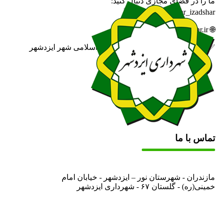
ما را در فضای مجازی دنبال کنید:
🆔 eitaa.com/khabar_izadshar
🌐 izadshahr.ir
✅ روابط عمومی شهرداری و شورای اسلامی شهر ایزدشهر
تماس با ما
مازندران - شهرستان نور – ایزدشهر - خیابان امام
خمینی(ره) - گلستان ۶۷ - شهرداری ایزدشهر