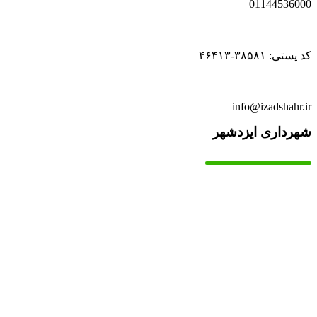
01144536000
کد پستی: ۳۸۵۸۱-۴۶۴۱۳
info@izadshahr.ir
شهرداری ایزدشهر
▫️
خانه
▫️
تماس با ما
▫️
درباره‌ی ما
▫️
درخواست‌ها
▫️
پیوند‌ها