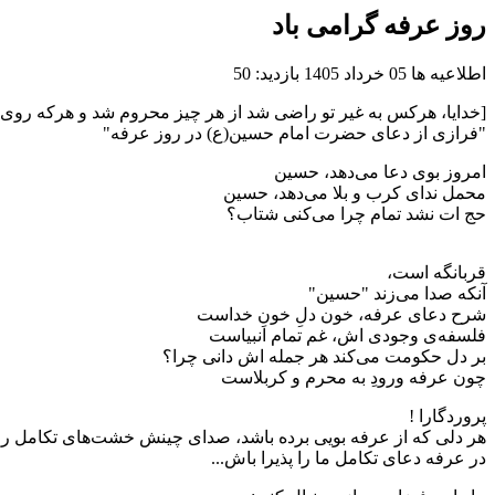
روز عرفه گرامی باد
اطلاعیه ها
05 خرداد 1405
بازدید: 50
[خدایا، هركس به غير تو راضی شد از هر چيز محروم شد و هركه روى طلب
"فرازی از دعای حضرت امام حسین(ع) در روز عرفه"
امروز بوی دعا می‌دهد، حسین
محمل ندای کرب و بلا می‌دهد، حسین
حج‌ ات نشد تمام چرا می‌کنی شتاب؟
قربانگه است،
آنکه صدا می‌زند "حسین"
شرح دعای عرفه، خون دلِ خونِ خداست
فلسفه‌ی وجودی اش، غم تمام انبیاست
بر دل حکومت می‌کند هر جمله اش دانی چرا؟
چون عرفه ورودِ به محرم و کربلاست
پروردگارا !
هر دلی که از عرفه بویی برده باشد، صدای چینش خشت‌های تکامل را
در عرفه دعای تکامل ما را پذیرا باش...