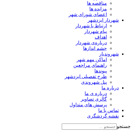
مناقصه ها
مزایده ها
اعضای شورای شهر
شهردار ایزدشهر
ارتباط با شهردار
پیام شهردار
اهداف
درباره‌ی شهردار
چشم اندازها
شهروندیار
اماکن مهم شهر
راهنمای مراجعین
پیوند‌ها
طرح تفصیلی ایزدشهر
پنل شهروندی
درباره ما
درباره ی ما
گالری تصاویر
پرسش های متداول
تماس با ما
نقشه گردشگری
جستجو