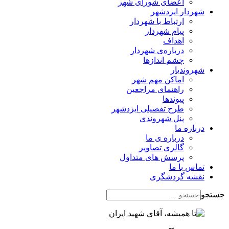
اعضای شورای شهر
شهردار ایزدشهر
ارتباط با شهردار
پیام شهردار
اهداف
درباره‌ی شهردار
چشم اندازها
شهروندیار
اماکن مهم شهر
راهنمای مراجعین
پیوند‌ها
طرح تفصیلی ایزدشهر
پنل شهروندی
درباره ما
درباره ی ما
گالری تصاویر
پرسش های متداول
تماس با ما
نقشه گردشگری
جستجو