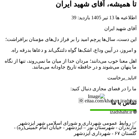
تا همیشه، آقای شهید ایران
اطلاعیه ها
13 تیر 1405
بازدید: 39
آقای شهید ایران
این دست، سال‌ها پرچم امید را بر فراز دل‌های مؤمنان برافراشت؛
و امروز، در آیین وداع، اشک‌ها گواه دلتنگی‌اند و دعاها بدرقه راه.
اهل معنا خوب می‌دانند؛ مردان خدا از میان ما نمی‌روند، تنها از نگاه
ما پنهان می‌شوند و در حافظه تاریخ جاودانه می‌مانند.
#باید_برخاست
ما را در فضای مجازی دنبال کنید:
🆔 eitaa.com/khabar_izadshar
تماس با ما
🌐 izadshahr.ir
✅ روابط عمومی شهرداری و شورای اسلامی شهر ایزدشهر
مازندران - شهرستان نور – ایزدشهر - خیابان امام خمینی(ره) -
گلستان ۶۷ - شهرداری ایزدشهر