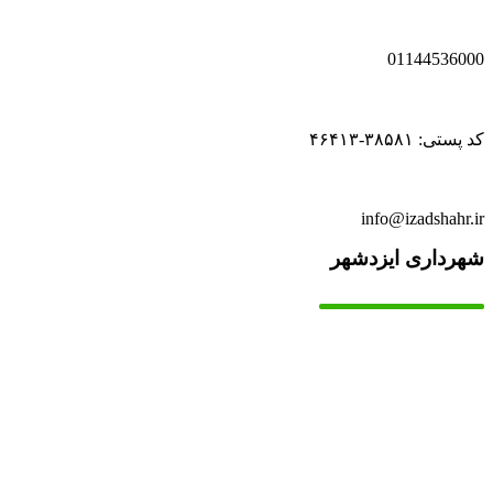
01144536000
کد پستی: ۳۸۵۸۱-۴۶۴۱۳
info@izadshahr.ir
شهرداری ایزدشهر
▫️
خانه
▫️
تماس با ما
▫️
درباره‌ی ما
▫️
درخواست‌ها