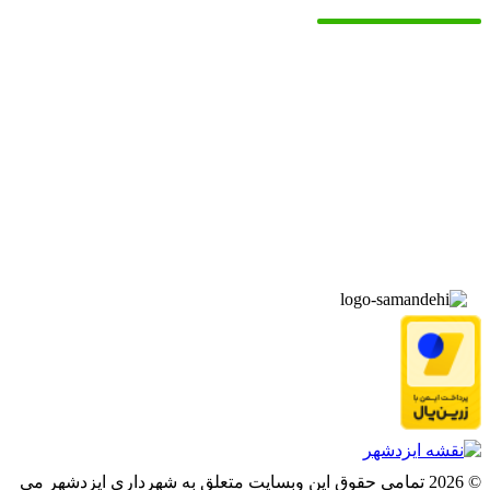
▫️
خانه
▫️
تماس با ما
▫️
درباره‌ی ما
▫️
درخواست‌ها
▫️
پیوند‌ها
© 2026 تمامی حقوق این وبسایت متعلق به شهرداری ایزدشهر می