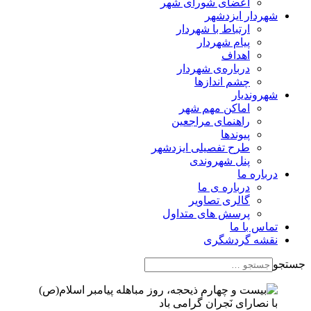
اعضای شورای شهر
شهردار ایزدشهر
ارتباط با شهردار
پیام شهردار
اهداف
درباره‌ی شهردار
چشم اندازها
شهروندیار
اماکن مهم شهر
راهنمای مراجعین
پیوند‌ها
طرح تفصیلی ایزدشهر
پنل شهروندی
درباره ما
درباره ی ما
گالری تصاویر
پرسش های متداول
تماس با ما
نقشه گردشگری
جستجو