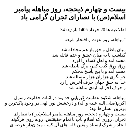
بیست و چهارم ذیحجه، روز مباهله پیامبر
اسلام(ص) با نصارای نَجران گرامی باد
اطلاعیه ها
20 خرداد 1405
بازدید: 34
"مباهله، روز عزت و افتخار شیعه"
میان باطل و حق باز هم مجادله شد
گذاشت پا به میان عشق و ختم قائله شد
محمد آمد و اهل کساء را آورد
ورق ورقِ کُتب کفر، برگِ باطله شد
محمد آمد و با پنج پاسخ محکم
جوابگوی هزاران هزار مسئله شد
خدا به خلقِ جهان حرف آخرش را زد
و حرف آخر او، آیه‌ی مباهله شد
مباهله، شکوه عظمتِ کبریاییِ خداوند در اثبات حقانیت رسول
اکرم(صلی الله علیه و آله) و درخشش نور الهی در وجود پاک‌ترین و
برترین انسان‌ها بود؛
بیست و چهارم ذیحجه، روز مباهله پیامبر اسلام(ص) با نصارای
نَجران، روزی که اسلامِ ناب با تمام حقیقتش، روبه روی هرگونه
الحاد و شرک ایستاد و یقینِ قلب‌های آل کسا، میدان‌دار عرصه‌ی