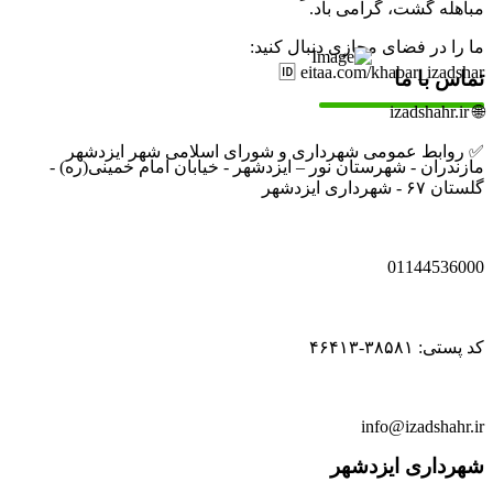
مباهله گشت، گرامی باد.
ما را در فضای مجازی دنبال کنید:
🆔 eitaa.com/khabar_izadshar
تماس با ما
🌐 izadshahr.ir
✅ روابط عمومی شهرداری و شورای اسلامی شهر ایزدشهر
مازندران - شهرستان نور – ایزدشهر - خیابان امام خمینی(ره) -
گلستان ۶۷ - شهرداری ایزدشهر
01144536000
کد پستی: ۳۸۵۸۱-۴۶۴۱۳
info@izadshahr.ir
شهرداری ایزدشهر