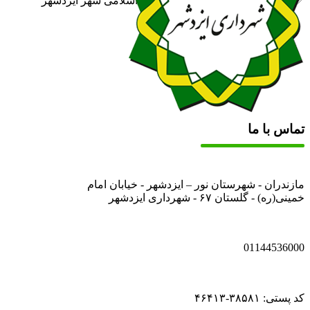
✅ روابط عمومی شهرداری و شورای اسلامی شهر ایزدشهر
تماس با ما
مازندران - شهرستان نور – ایزدشهر - خیابان امام
خمینی(ره) - گلستان ۶۷ - شهرداری ایزدشهر
01144536000
کد پستی: ۳۸۵۸۱-۴۶۴۱۳