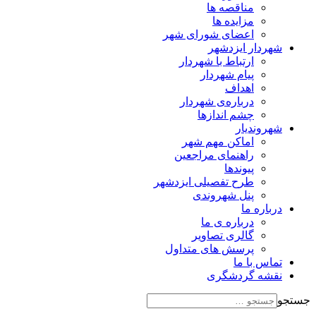
مناقصه ها
مزایده ها
اعضای شورای شهر
شهردار ایزدشهر
ارتباط با شهردار
پیام شهردار
اهداف
درباره‌ی شهردار
چشم اندازها
شهروندیار
اماکن مهم شهر
راهنمای مراجعین
پیوند‌ها
طرح تفصیلی ایزدشهر
پنل شهروندی
درباره ما
درباره ی ما
گالری تصاویر
پرسش های متداول
تماس با ما
نقشه گردشگری
جستجو