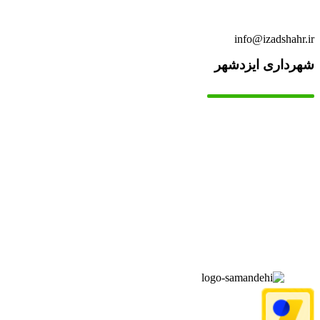
info@izadshahr.ir
شهرداری ایزدشهر
▫️
خانه
▫️
تماس با ما
▫️
درباره‌ی ما
▫️
درخواست‌ها
▫️
پیوند‌ها