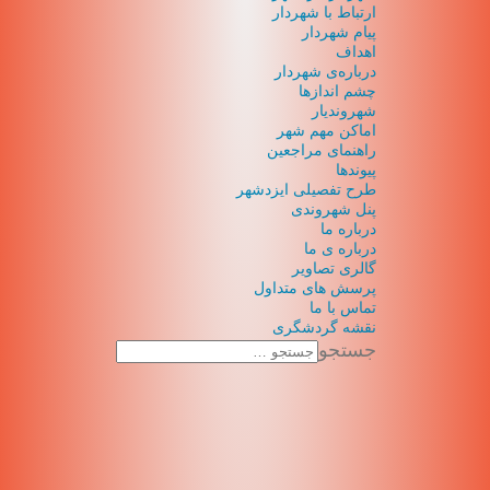
ارتباط با شهردار
پیام شهردار
اهداف
درباره‌ی شهردار
چشم اندازها
شهروندیار
اماکن مهم شهر
راهنمای مراجعین
پیوند‌ها
طرح تفصیلی ایزدشهر
پنل شهروندی
درباره ما
درباره ی ما
گالری تصاویر
پرسش های متداول
تماس با ما
نقشه گردشگری
جستجو