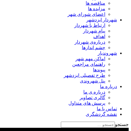
مناقصه ها
مزایده ها
اعضای شورای شهر
شهردار ایزدشهر
ارتباط با شهردار
پیام شهردار
اهداف
درباره‌ی شهردار
چشم اندازها
شهروندیار
اماکن مهم شهر
راهنمای مراجعین
پیوند‌ها
طرح تفصیلی ایزدشهر
پنل شهروندی
درباره ما
درباره ی ما
گالری تصاویر
پرسش های متداول
تماس با ما
نقشه گردشگری
جستجو