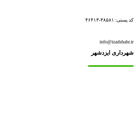
کد پستی: ۳۸۵۸۱-۴۶۴۱۳
info@izadshahr.ir
شهرداری ایزدشهر
▫️
خانه
▫️
تماس با ما
▫️
درباره‌ی ما
▫️
درخواست‌ها
▫️
پیوند‌ها