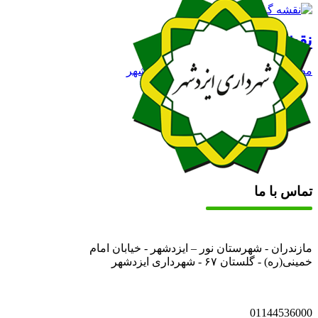
نقشه گردشگری ایزدشهر
مطالعه بیشتر: نقشه گردشگری ایزدشهر
تماس با ما
مازندران - شهرستان نور – ایزدشهر - خیابان امام
خمینی(ره) - گلستان ۶۷ - شهرداری ایزدشهر
01144536000