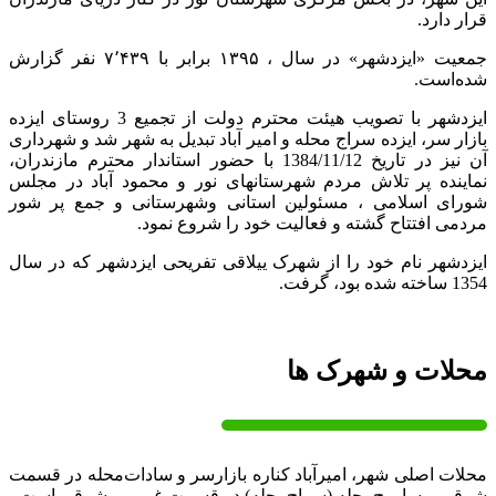
قرار دارد.
جمعیت «ایزدشهر» در سال ، ۱۳۹۵ برابر با ۷٬۴۳۹ نفر گزارش
شده‌است.
ایزدشهر با تصویب هیئت محترم دولت از تجمیع 3 روستای ایزده
بازار سر، ایزده سراج محله و امیر آباد تبدیل به شهر شد و شهرداری
آن نیز در تاریخ 1384/11/12 با حضور استاندار محترم مازندران،
نماینده پر تلاش مردم شهرستانهای نور و محمود آباد در مجلس
شورای اسلامی ، مسئولین استانی وشهرستانی و جمع پر شور
مردمی افتتاح گشته و فعالیت خود را شروع نمود.
ایزدشهر نام خود را از شهرک ییلاقی تفریحی ایزدشهر که در سال
1354 ساخته شده بود، گرفت.
محلات و شهرک ها
محلات اصلی شهر، امیرآباد کناره بازارسر و سادات‌محله در قسمت
شرقی و ساروج‌محله (سراج‌محله) در قسمت غربی و شرقی است.