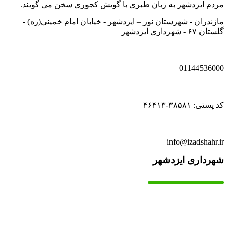
مردم ایزدشهر به زبان طبری با گویش کجوری سخن می گویند.
مازندران - شهرستان نور – ایزدشهر - خیابان امام خمینی(ره) -
گلستان ۶۷ - شهرداری ایزدشهر
01144536000
کد پستی: ۳۸۵۸۱-۴۶۴۱۳
info@izadshahr.ir
شهرداری ایزدشهر
▫️
خانه
▫️
تماس با ما