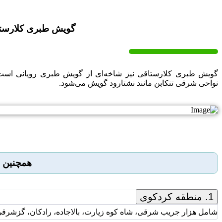
گویش طبری کلارست
گویش طبری کلارستاقی نیز شاخه‌ای از گویش طبری رویانی است 
نواحی شرقی تنکابن مانند نشتارود گویش می‌شود.
همچنین ۱3 لهجه مختلف در جلگه‌ها و نواحی کوهستانی مازندران وجود دارد.
1. منطقه کردکوی
شامل هزار جریب شرقی، شاه کوه زیارت، بالاجاده، رادکان، گزشرقی 