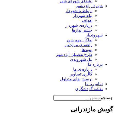
اعضای شورای شهر
شهردار ایزدشهر
ارتباط با شهردار
پیام شهردار
اهداف
درباره‌ی شهردار
چشم اندازها
شهروندیار
اماکن مهم شهر
راهنمای مراجعین
پیوند‌ها
طرح تفصیلی ایزدشهر
پنل شهروندی
درباره ما
درباره ی ما
گالری تصاویر
پرسش های متداول
تماس با ما
نقشه گردشگری
جستجو
گویش مازندرانی