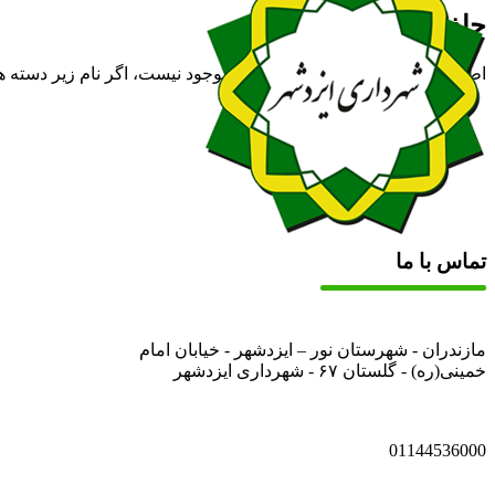
جاذبه‌های مذهبی
اطلاعات
هیج مقاله ای در این دسته موجود نیست، اگر نام زیر دسته ها
تماس با ما
مازندران - شهرستان نور – ایزدشهر - خیابان امام
خمینی(ره) - گلستان ۶۷ - شهرداری ایزدشهر
01144536000