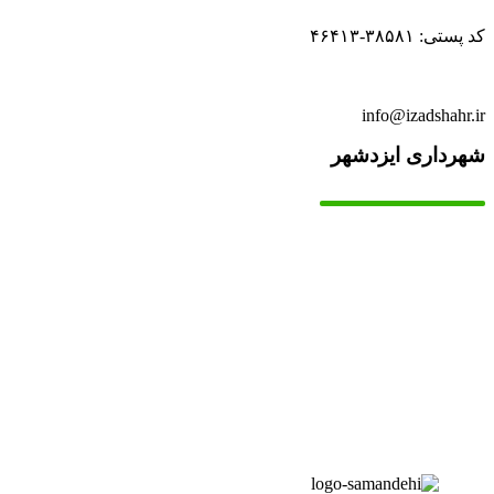
کد پستی: ۳۸۵۸۱-۴۶۴۱۳
info@izadshahr.ir
شهرداری ایزدشهر
▫️
خانه
▫️
تماس با ما
▫️
درباره‌ی ما
▫️
درخواست‌ها
▫️
پیوند‌ها