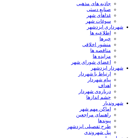
جاذبه های مذهبی
صنایع دستی
غذاهای شهر
سوغات شهر
شهرداری ایزدشهر
اطلاعیه ها
خبرها
منشور اخلاقی
مناقصه ها
مزایده ها
اعضای شورای شهر
شهردار ایزدشهر
ارتباط با شهردار
پیام شهردار
اهداف
درباره‌ی شهردار
چشم اندازها
شهروندیار
اماکن مهم شهر
راهنمای مراجعین
پیوند‌ها
طرح تفصیلی ایزدشهر
پنل شهروندی