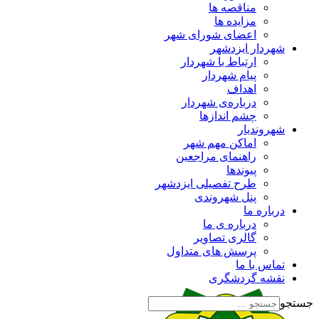
مناقصه ها
مزایده ها
اعضای شورای شهر
شهردار ایزدشهر
ارتباط با شهردار
پیام شهردار
اهداف
درباره‌ی شهردار
چشم اندازها
شهروندیار
اماکن مهم شهر
راهنمای مراجعین
پیوند‌ها
طرح تفصیلی ایزدشهر
پنل شهروندی
درباره ما
درباره ی ما
گالری تصاویر
پرسش های متداول
تماس با ما
نقشه گردشگری
جستجو