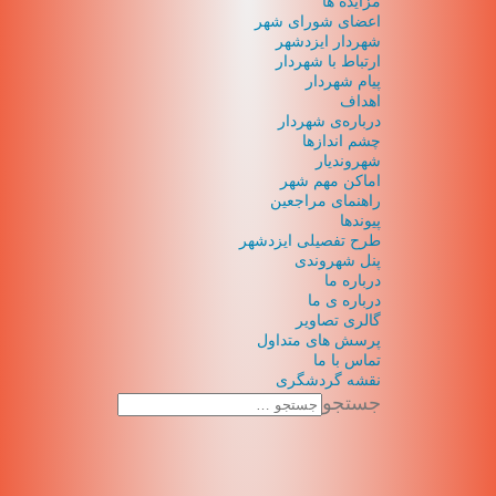
مزایده ها
اعضای شورای شهر
شهردار ایزدشهر
ارتباط با شهردار
پیام شهردار
اهداف
درباره‌ی شهردار
چشم اندازها
شهروندیار
اماکن مهم شهر
راهنمای مراجعین
پیوند‌ها
طرح تفصیلی ایزدشهر
پنل شهروندی
درباره ما
درباره ی ما
گالری تصاویر
پرسش های متداول
تماس با ما
نقشه گردشگری
جستجو